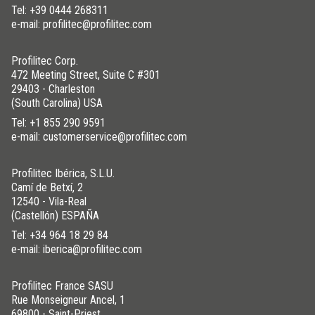
Tel:
+39 0444 268311
e-mail: profilitec@profilitec.com
Profilitec Corp.
472 Meeting Street, Suite C #301
29403 - Charleston
(South Carolina) USA
Tel:
+1 855 290 9591
e-mail: customerservice@profilitec.com
Profilitec Ibérica, S.L.U.
Camí de Betxí, 2
12540 - Vila-Real
(Castellón) ESPAÑA
Tel:
+34 964 18 29 84
e-mail: iberica@profilitec.com
Profilitec France SASU
Rue Monseigneur Ancel, 1
69800 - Saint-Priest