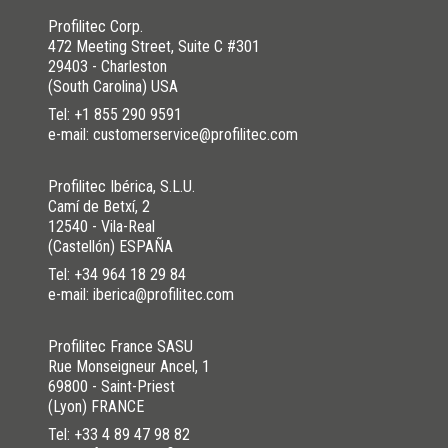
Profilitec Corp.
472 Meeting Street, Suite C #301
29403 - Charleston
(South Carolina) USA
Tel:
+1 855 290 9591
e-mail: customerservice@profilitec.com
Profilitec Ibérica, S.L.U.
Camí de Betxí, 2
12540 - Vila-Real
(Castellón) ESPAÑA
Tel:
+34 964 18 29 84
e-mail: iberica@profilitec.com
Profilitec France SASU
Rue Monseigneur Ancel, 1
69800 - Saint-Priest
(Lyon) FRANCE
Tel:
+33 4 89 47 98 82