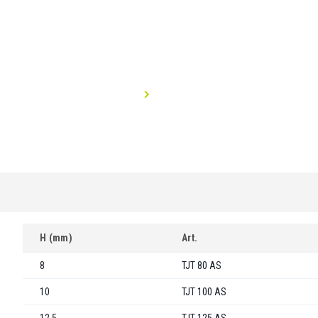
H (mm)
Art.
8
TJT 80 AS
10
TJT 100 AS