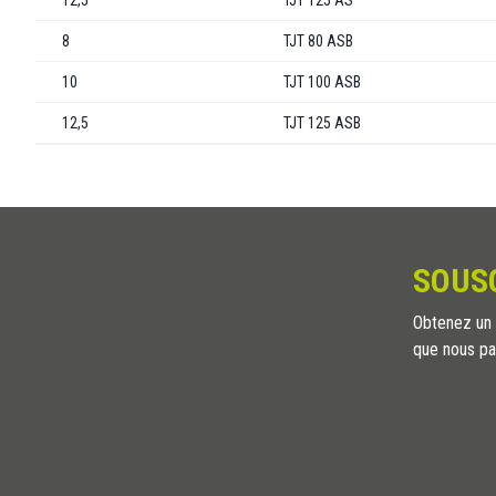
12,5
TJT 125 AS
8
TJT 80 ASB
10
TJT 100 ASB
12,5
TJT 125 ASB
SOUS
Obtenez un a
que nous pa