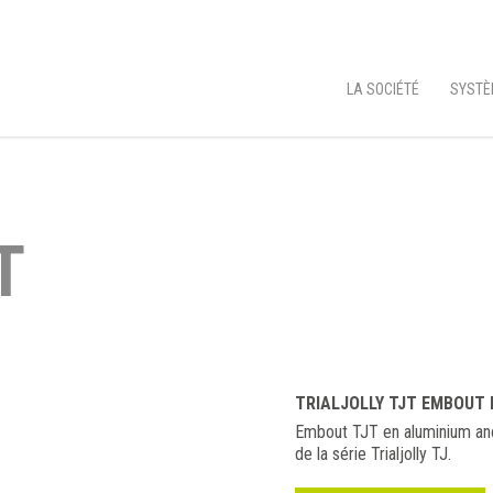
LA SOCIÉTÉ
SYSTÈ
T
TRIALJOLLY TJT EMBOUT 
Embout TJT en aluminium ano
de la série Trialjolly TJ.