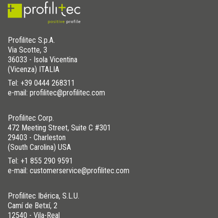
Profilitec S.p.A.
Via Scotte, 3
36033 - Isola Vicentina
(Vicenza) ITALIA
Tel:
+39 0444 268311
e-mail: profilitec@profilitec.com
Profilitec Corp.
472 Meeting Street, Suite C #301
29403 - Charleston
(South Carolina) USA
Tel:
+1 855 290 9591
e-mail: customerservice@profilitec.com
Profilitec Ibérica, S.L.U.
Camí de Betxí, 2
12540 - Vila-Real