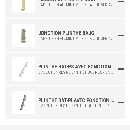
CAPSULE EN ALUMINIUM PEINT À UTILISER AVEC PLINTHE BA POUR FERMETURE DE TERMINAL
45
BA 450 AM11
Blanc mat
60
BA 600 AM11
Blanc mat
80
BA 800 AM11
Blanc mat
JONCTION PLINTHE BAJG
45
BA 450 A54
Noir mat
CAPSULE EN ALUMINIUM PEINT À UTILISER AVEC LA PLINTHE BA POUR RELIER PLUSIEURS PROFILS ENTRE EUX
60
BA 600 A54
Noir mat
80
BA 800 ASA
Noir mat
PLINTHE BAT-PS AVEC FONCTION D'EMBOUT POUR PROFIL BA EN ALUMINIUM
EMBOUT EN RÉSINE SYNTHÉTIQUE POUR LA PLINTHE BA-A EN ALUMINIUM ANODISÉ. IDÉAL POUR RÉALISER DES RACCORDS DE MANIÈRE PROPRE ET PRÉCISE. DISPONIBLE EN HAUTEUR 60 OU 80 MM. PLASTIQUE COULEUR ARGENT.
PLINTHE BAT-PI AVEC FONCTION D'EMBOUT POUR PROFIL BA EN ACIER (IL)
EMBOUT EN RÉSINE SYNTHÉTIQUE POUR LA PLINTHE BA-I EN ACIER INOXYDABLE. IDÉAL POUR RÉALISER DES RACCORDS DE MANIÈRE PROPRE ET PRÉCISE. DISPONIBLE EN HAUTEUR 60 OU 80 MM. PLASTIQUE COULEUR INOX.