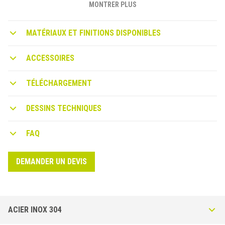
L’aile inférieure en saillie cache le joint de dilatation du périmètre
MONTRER PLUS
permettant au sol de se dilater le long du pourtour.
MATÉRIAUX ET FINITIONS DISPONIBLES
ACCESSOIRES
TÉLÉCHARGEMENT
DESSINS TECHNIQUES
FAQ
DEMANDER UN DEVIS
ACIER INOX 304