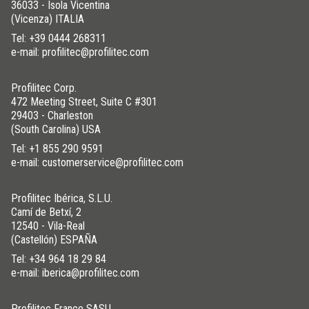
36033 - Isola Vicentina
(Vicenza) ITALIA
Tel:
+39 0444 268311
e-mail: profilitec@profilitec.com
Profilitec Corp.
472 Meeting Street, Suite C #301
29403 - Charleston
(South Carolina) USA
Tel:
+1 855 290 9591
e-mail: customerservice@profilitec.com
Profilitec Ibérica, S.L.U.
Camí de Betxí, 2
12540 - Vila-Real
(Castellón) ESPAÑA
Tel:
+34 964 18 29 84
e-mail: iberica@profilitec.com
Profilitec France SASU