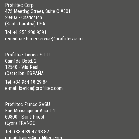
Profilitec Corp.
472 Meeting Street, Suite C #301
29403 - Charleston
(South Carolina) USA
Tel:
+1 855 290 9591
e-mail: customerservice@profilitec.com
Profilitec Ibérica, S.L.U.
Camí de Betxí, 2
12540 - Vila-Real
(Castellón) ESPAÑA
Tel:
+34 964 18 29 84
e-mail: iberica@profilitec.com
Profilitec France SASU
Rue Monseigneur Ancel, 1
69800 - Saint-Priest
(Lyon) FRANCE
Tel:
+33 4 89 47 98 82
e-mail: france@profilitec.com