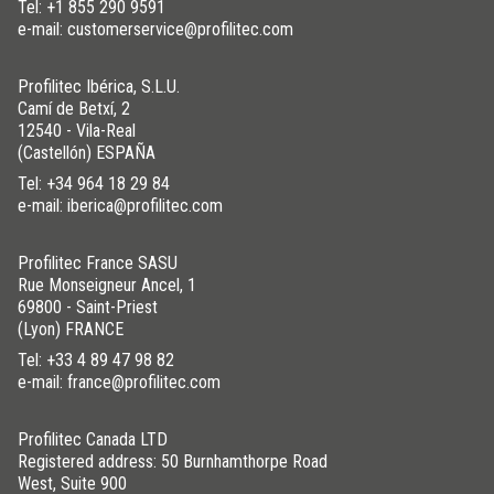
Tel:
+1 855 290 9591
e-mail: customerservice@profilitec.com
Profilitec Ibérica, S.L.U.
Camí de Betxí, 2
12540 - Vila-Real
(Castellón) ESPAÑA
Tel:
+34 964 18 29 84
e-mail: iberica@profilitec.com
Profilitec France SASU
Rue Monseigneur Ancel, 1
69800 - Saint-Priest
(Lyon) FRANCE
Tel:
+33 4 89 47 98 82
e-mail: france@profilitec.com
Profilitec Canada LTD
Registered address: 50 Burnhamthorpe Road
West, Suite 900