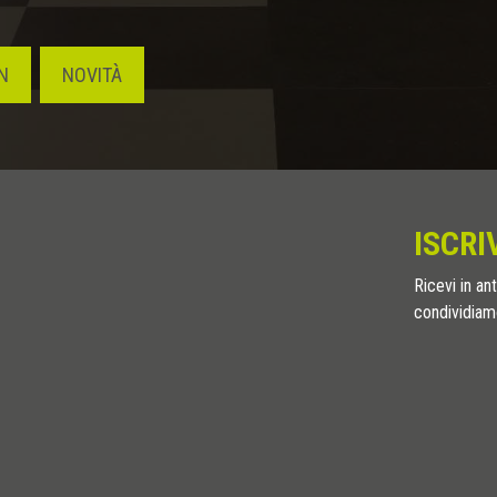
N
NOVITÀ
ISCRI
Ricevi in ant
condividiamo