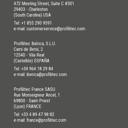
472 Meeting Street, Suite C #301
29403 - Charleston
(South Carolina) USA
Tel:
+1 855 290 9591
e-mail: customerservice@profilitec.com
Profilitec Ibérica, S.L.U.
Camí de Betxí, 2
12540 - Vila-Real
(Castellón) ESPAÑA
Tel:
+34 964 18 29 84
e-mail: iberica@profilitec.com
Profilitec France SASU
Rue Monseigneur Ancel, 1
69800 - Saint-Priest
(Lyon) FRANCE
Tel:
+33 4 89 47 98 82
e-mail: france@profilitec.com