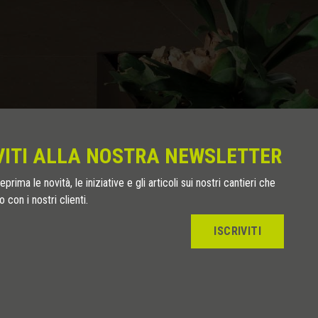
VITI ALLA NOSTRA NEWSLETTER
eprima le novità, le iniziative e gli articoli sui nostri cantieri che
 con i nostri clienti.
ISCRIVITI